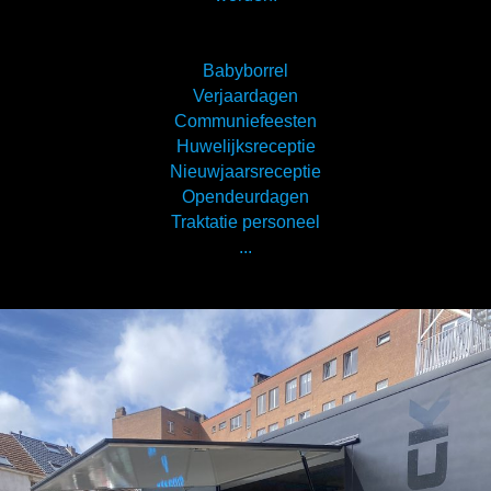
Babyborrel
Verjaardagen
Communiefeesten
Huwelijksreceptie
Nieuwjaarsreceptie
Opendeurdagen
Traktatie personeel
...